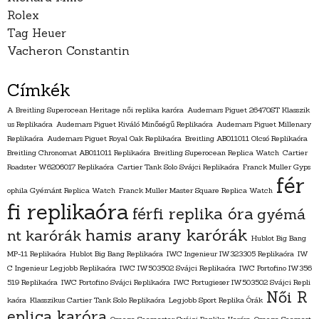
Rolex
Tag Heuer
Vacheron Constantin
Címkék
A Breitling Superocean Heritage női replika karóra
Audemars Piguet 26470ST Klasszik
us Replikaóra
Audemars Piguet Kiváló Minőségű Replikaóra
Audemars Piguet Millenary
Replikaóra
Audemars Piguet Royal Oak Replikaóra
Breitling AB011011 Olcsó Replikaóra
Breitling Chronomat AB011011 Replikaóra
Breitling Superocean Replica Watch
Cartier
Roadster W6206017 Replikaóra
Cartier Tank Solo Svájci Replikaóra
Franck Muller Gyps
fér
ophila Gyémánt Replica Watch
Franck Muller Master Square Replica Watch
fi replikaóra
férfi replika óra
gyémá
hamis arany karórák
nt karórák
Hublot Big Bang
MP-11 Replikaóra
Hublot Big Bang Replikaóra
IWC Ingenieur IW323305 Replikaóra
IW
C Ingenieur Legjobb Replikaóra
IWC IW503502 Svájci Replikaóra
IWC Portofino IW356
519 Replikaóra
IWC Portofino Svájci Replikaóra
IWC Portugieser IW503502 Svájci Repli
Női R
kaóra
Klasszikus Cartier Tank Solo Replikaóra
Legjobb Sport Replika Órák
eplica karóra