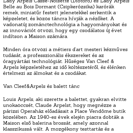
Lady Arpels Casse-Noisette (Diótörő) és Lady Arpels
Belle au Bois Dormant (Csipkerózsika) karórák
remek, miniatűr festett jelenetekkel serkentik a
képzeletet, és közös táncra hívják a nézőket. A
vadonatúj zománctechnológia a hagyományokat és
az innovációt ötvözi, hogy egy csodálatos új évet
indítson a Maison számára.
Minden óra ötvözi a métiers d’art mesteri kézműves
tudását, a professzionális ékszereket és az
óragyártási technológiát. Hűséges Van Cleef &
Arpels képzeletéhez az idő költészetéről, és élénken
értelmezi az álmokat és a csodákat.
Van Cleef&Arpels és balett tánc
Louis Arpels, aki szerette a balettet, gyakran elvitte
unokaöccsét, Claude Arpelst, hogy megnézze a
párizsi Operaház előadásait a Place Vendôme butik
közelében. Az 1940-es évek elején piacra dobták a
Maison első balerina brossát, amely azonnal
klasszikussá vált. A mozgékony testtartás és a