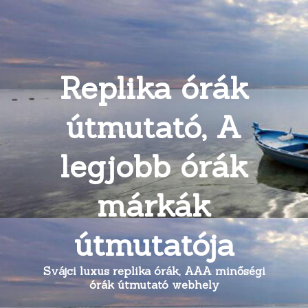
Replika órák
útmutató, A
legjobb órák
márkák
útmutatója
Svájci luxus replika órák, AAA minőségi
órák útmutató webhely