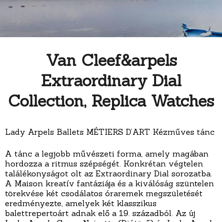
Van Cleef&arpels
Extraordinary Dial
Collection, Replica Watches
Lady Arpels Ballets MÉTIERS D’ART Kézműves tánc
A tánc a legjobb művészeti forma, amely magában
hordozza a ritmus szépségét. Konkrétan végtelen
találékonyságot olt az Extraordinary Dial sorozatba.
A Maison kreatív fantáziája és a kiválóság szüntelen
törekvése két csodálatos óraremek megszületését
eredményezte, amelyek két klasszikus
balettrepertoárt adnak elő a 19. századból. Az új