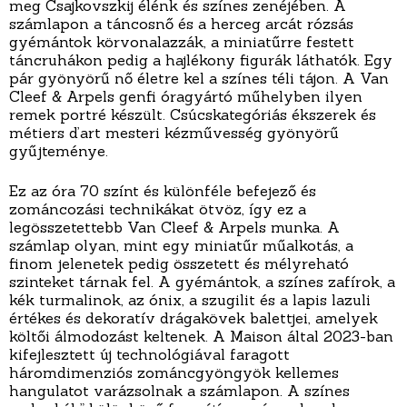
meg Csajkovszkij élénk és színes zenéjében. A
számlapon a táncosnő és a herceg arcát rózsás
gyémántok körvonalazzák, a miniatűrre festett
táncruhákon pedig a hajlékony figurák láthatók. Egy
pár gyönyörű nő életre kel a színes téli tájon. A Van
Cleef & Arpels genfi óragyártó műhelyben ilyen
remek portré készült. Csúcskategóriás ékszerek és
métiers d’art mesteri kézművesség gyönyörű
gyűjteménye.
Ez az óra 70 színt és különféle befejező és
zománcozási technikákat ötvöz, így ez a
legösszetettebb Van Cleef & Arpels munka. A
számlap olyan, mint egy miniatűr műalkotás, a
finom jelenetek pedig összetett és mélyreható
szinteket tárnak fel. A gyémántok, a színes zafírok, a
kék turmalinok, az ónix, a szugilit és a lapis lazuli
értékes és dekoratív drágakövek balettjei, amelyek
költői álmodozást keltenek. A Maison által 2023-ban
kifejlesztett új technológiával faragott
háromdimenziós zománcgyöngyök kellemes
hangulatot varázsolnak a számlapon. A színes