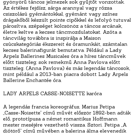
gyönyörű táncos jelmezek sok gyűjtőt vonzottak.
Az értékes fejdísz, sárga arannyal vagy rózsa
csiszolású gyémántokkal, gyémánt vagy színes
drágakőből készült pointe cipőkkel és lefolyó tutuval
párosítva, szépséget kölcsönöz a táncos arcának,
életre keltve a kecses táncmozdulatokat. Azóta a
táncvilág továbbra is inspirálja a Maison
csúcskategóriás ékszereit és óramunkáit, számtalan
kecses balerinafigurát bemutatva. Például a Lady
Arpels Ballerines Musicales óra a híres táncművek
előtt tiszteleg; sok remekmű Anna Pavlova előtt
tiszteleg. (Anna Pavlova) és más legendás táncosok,
mint például a 2013-ban piacra dobott Lady Arpels
Ballerine Enchantée óra.
LADY ARPELS CASSE-NOISETTE karóra
A legendás francia koreográfus, Marius Petipa
„Casse-Noisette” című művét először 1892-ben adták
elő, prototípusa a német romantikus Hoffmann
mester meséjére vezethető vissza. Sztori. Petipa „A
diótörő” című művében a balerina álma elevenedik