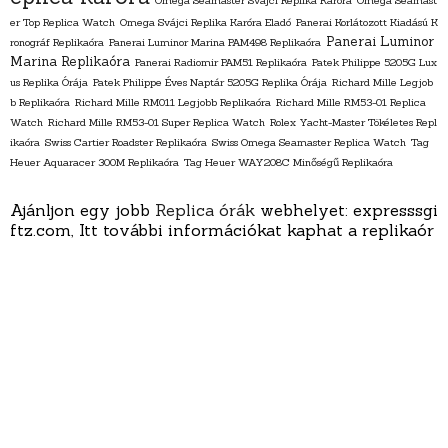
Omega Seamaster Svájci Replika Karóra
Omega Seamast
er Top Replica Watch
Omega Svájci Replika Karóra Eladó
Panerai Korlátozott Kiadású K
Panerai Luminor
ronográf Replikaóra
Panerai Luminor Marina PAM498 Replikaóra
Marina Replikaóra
Panerai Radiomir PAM51 Replikaóra
Patek Philippe 5205G Lux
us Replika Órája
Patek Philippe Éves Naptár 5205G Replika Órája
Richard Mille Legjob
b Replikaóra
Richard Mille RM011 Legjobb Replikaóra
Richard Mille RM53-01 Replica
Watch
Richard Mille RM53-01 Super Replica Watch
Rolex Yacht-Master Tökéletes Repl
ikaóra
Swiss Cartier Roadster Replikaóra
Swiss Omega Seamaster Replica Watch
Tag
Heuer Aquaracer 300M Replikaóra
Tag Heuer WAY208C Minőségű Replikaóra
Ajánljon egy jobb
Replica órák
webhelyet: expresssgi
ftz.com, Itt további információkat kaphat a replikaór