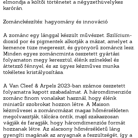
elmondja a költői történetet a négyzethüvelykes
karórán.
Zománckészítés: hagyomány és innováció
A zománc egy lánggal készült művészet. Szilícium-
dioxid por és pigmentek alkotják a mázat, amelyet a
kemence tüze megereszt, és gyönyörű zománcz lesz.
Minden egyes zománcminta összetett gyártási
folyamaton megy keresztül, élénk színekkel és
áttetsző fénnyel, és az ügyes kézműves munka
tökéletes kristályosítása.
A Van Cleef & Arpels 2023-ban számos összetett
folyamatra kapott szabadalmat. A háromdimenziós
zománc finom vonalakat használ, hogy élénk
miniatűr szobrokat hozzon létre. A Maison
kézművesei a zománcmázat magas hőmérsékleten
megolvasztják, tálcára öntik, majd szakaszosan
vágják és faragják, hogy háromdimenziós formát
hozzanak létre. Az alacsony hőmérsékletű láng
gyengíti magának az anyagnak a feszültségét, így a