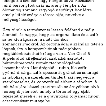
lobogott a szélben, lágy hangot adva. Rózsaszín,
mint bársonyfodrozás az arany fényben. Az
ólomüveg zománc ragyogó napfényt hoz létre,
amely kifelé szórja a tárcsa alját, növelve a
mélységélességet.
Úgy tűnik, a természet is lassan felébred a mély
álomból, és hagyja, hogy az orgona illata és a zafír
színe kivirágozzon a matt dombos
zománcszirmokról. Az orgona ágai a számlap tetején
lógnak, így a kompozíciónak még jobban
megkülönböztethető rétege van a Van Cleef &
Arpels által kifejlesztett szabadalmaztatott
háromdimenziós zománctechnológiának
köszönhetően. Hat drágakő – rubin, lila zafír,
gyémánt, sárga zafír, spessartit gránát és smaragd –
szimbolizálja a szerelmes tündért, aki megvédi a
szerelmeseket, és vonzerőt ad ehhez a tánchoz. A
tok hátuljára kézzel gravírozták az árnyékban alvó
hercegnő jelenetét, amely a történet egy újabb
fejezetét meséli el, és a gravírozási folyamat finom
ecsetvonásait mutatja be.