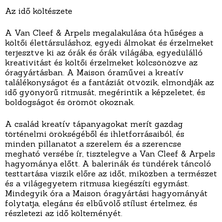
Az idő költészete
A Van Cleef & Arpels megalakulása óta hűséges a
költői élettársuláshoz, egyedi álmokat és érzelmeket
terjesztve ki az órák és órák világába, egyedülálló
kreativitást és költői érzelmeket kölcsönözve az
óragyártásban. A Maison óraművei a kreatív
találékonyságot és a fantáziát ötvözik, elmondják az
idő gyönyörű ritmusát, megérintik a képzeletet, és
boldogságot és örömöt okoznak.
A család kreatív tápanyagokat merít gazdag
történelmi örökségéből és ihletforrásaiból, és
minden pillanatot a szerelem és a szerencse
megható versébe ír, tisztelegve a Van Cleef & Arpels
hagyománya előtt. A balerinák és tündérek táncoló
testtartása viszik előre az időt, miközben a természet
és a világegyetem ritmusa kiegészíti egymást.
Mindegyik óra a Maison óragyártási hagyományát
folytatja, elegáns és elbűvölő stílust értelmez, és
részletezi az idő költeményét.