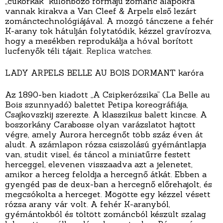
„cukorkák” különböző formájú zománc alapokra
vannak kirakva a Van Cleef & Arpels első lezárt
zománctechnológiájával. A mozgó tánczene a fehér
K-arany tok hátulján folytatódik, kézzel gravírozva,
hogy a mesékben reprodukálja a hóval borított
lucfenyők téli tájait.
Replica watches
.
LADY ARPELS BELLE AU BOIS DORMANT karóra
Az 1890-ben kiadott „A Csipkerózsika” (La Belle au
Bois szunnyadó) balettet Petipa koreográfiája,
Csajkovszkij szerezte. A klasszikus balett kincse. A
boszorkány Carabosse olyan varázslatot hajtott
végre, amely Aurora hercegnőt több száz éven át
aludt. A számlapon rózsa csiszolású gyémántlapja
van, studit visel, és táncol a miniatűrre festett
herceggel, elevenen visszaadva azt a jelenetet,
amikor a herceg feloldja a hercegnő átkát. Ebben a
gyengéd pas de deux-ban a hercegnő előrehajolt, és
megcsókolta a herceget. Mögötte egy kézzel vésett
rózsa arany vár volt. A fehér K-aranyból,
gyémántokból és töltött zománcból készült szalag