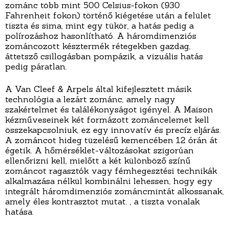
zománc több mint 500 Celsius-fokon (930
Fahrenheit fokon) történő kiégetése után a felület
tiszta és sima, mint egy tükör, a hatás pedig a
polírozáshoz hasonlítható. A háromdimenziós
zománcozott késztermék rétegekben gazdag,
áttetsző csillogásban pompázik, a vizuális hatás
pedig páratlan.
A Van Cleef & Arpels által kifejlesztett másik
technológia a lezárt zománc, amely nagy
szakértelmet és találékonyságot igényel. A Maison
kézműveseinek két formázott zománcelemet kell
összekapcsolniuk, ez egy innovatív és precíz eljárás.
A zománcot hideg tüzelésű kemencében 12 órán át
égetik. A hőmérséklet-változásokat szigorúan
ellenőrizni kell, mielőtt a két különböző színű
zománcot ragasztók vagy fémhegesztési technikák
alkalmazása nélkül kombinálni lehessen, hogy egy
integrált háromdimenziós zománcmintát alkossanak,
amely éles kontrasztot mutat. , a tiszta vonalak
hatása.