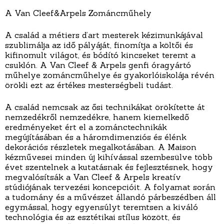
A Van Cleef&Arpels Zománcműhely
A család a métiers d’art mesterek kézimunkájával
szublimálja az idő pályáját, finomítja a költői és
kifinomult világot, és bódító kincseket teremt a
csuklón. A Van Cleef & Arpels genfi óragyártó
műhelye zománcműhelye és gyakorlóiskolája révén
örökli ezt az értékes mesterségbeli tudást.
A család nemcsak az ősi technikákat örökítette át
nemzedékről nemzedékre, hanem kiemelkedő
eredményeket ért el a zománctechnikák
megújításában és a háromdimenziós és élénk
dekorációs részletek megalkotásában. A Maison
kézművesei minden új kihívással szembesülve több
évet szentelnek a kutatásnak és fejlesztésnek, hogy
megvalósítsák a Van Cleef & Arpels kreatív
stúdiójának tervezési koncepcióit. A folyamat során
a tudomány és a művészet állandó párbeszédben áll
egymással, hogy egyensúlyt teremtsen a kiváló
technológia és az esztétikai stílus között, és