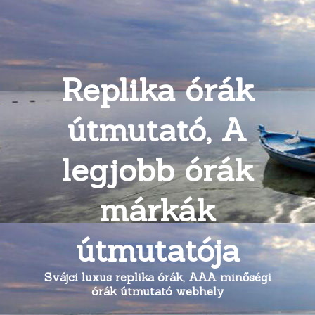
Replika órák
útmutató, A
legjobb órák
márkák
útmutatója
Svájci luxus replika órák, AAA minőségi
órák útmutató webhely