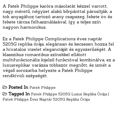
A Patek Philippe karóra másolatát kézzel varrott,
nagy méretű, négyzet alakú bőrpánttal párosítják, a
tok anyagához tartozó arany csapszeg, fekete öv és
fekete tárcsa felhasználásával, így a teljes szín
nagyon harmonikus.
Ez a Patek Philippe Complications éves naptár
5205G replika órája, elegánsan és kecsesen hozza fel
a hivatalos viselet eleganciáját és egyszerűségét. A
klasszikus romantikus színekkel ellátott
multifunkcionális kijelző funkcióval kombinálva, ez a
luxusreplikar varázsa többször megnőtt, és ismét a
végső sorozatba helyezte a Patek Philippe
rendkívüli szépségét.
Posted In
Patek Philippe
Tagged In
Patek Philippe 5205G Luxus Replika Órája
|
Patek Philippe Éves Naptár 5205G Replika Órája