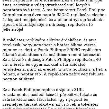
éves naptáróra létrehozásában, és a Patek Philippe
éves naptárát a világ vitathatatlanul legjobb
naptárórájává tette. A ma bemutatott Patek Philippe
Complications éves naptár 5205G replikaóra elegáns
és légköri megjelenésű, és a pillanatnyi ugrás ablak-
típusú dátumkijelzője e minőségi replikaóra fő
jellemzője!
A tökéletes replikaóra elérése érdekében, és arra
törekszik, hogy ugyanazt a hatást állítsa vissza,
mint az eredeti, a Patek Philippe 5205G replikaóra
állandó átalakításon és beállításon ment keresztül.
Ez a kiváló minőségű Patek Philippe replikaóra 40
cm méretű, és ugyanazokkal a funkciókkal
rendelkezik, mint az eredeti, mint a holdfázis, a hét, a
hónap, a naptár stb.! A replikaóra zafírüveg felülete
nagyon átlátszó.
Ez a Patek Philippe replika órájú tok 316L
rozsdamentes acélból készül, párosítva fekete és
szürke kéttónusú tárcsákkal, így nyugodt és
személyes tárcsát alkotva, ami növeli a tökéletes