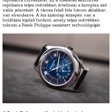
replikaóra művészetét. Ez a tökéletes kézműves
replikaóra teljes mértékben értelmezi a komplex szó
valós jelentését. A tárcsa felső fele három ablakban
van elrendezve. A kis számlap közepén van a
holdfázis kijelző funkció, amely teljes mértékben
tükrözi a Patek Philippe összetett technológiáját.