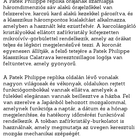
A Patek Philippe replika órájának számlapja
háromdimenziós sáv alakú órajelzőkkel van
felszerelve, karcsú kard alakú kezekkel párosítva, és
a klasszikus hárompontos kialakítást alkalmazza,
amelyben a használt kéz ezüstfehér. A karcolásgátló
kristályokkal ellátott zafírkristály kifejezetten
mikroívív-görbülettel rendelkezik, amely az órákat
teljes és légköri megjelenésűvé teszi. A koronát
egyenesen állítják, a felső tetejére a Patek Philippe
klasszikus Calatrava keresztcsillagos logója van
feltüntetve, amely gyönyörű.
A Patek Philippe replika oldalán lévő vonalak
nagyon világosak és vékonyak, oldalukon rejtett
funkciógombokkal vannak ellátva, amelyek a
fülekkel elegánsan vannak beillesztve a házba. Fel
van szerelve a Japánból behozott mozgalommal,
amelynek funkciója a naptár, a dátum és a hónap
megjelenítése, és hatékony időmérési funkcióval
rendelkezik. A tokban zafírkristály-burkolatot is
használnak, amely megmutatja az üvegen keresztüli
mozgás mechanikai szépségét.