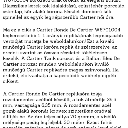
W6701004 sorozatú órák öröklik az elegáns stílust.
Klasszikus kerek tok kialakítású, ezüstfehér porcelán
számlap, kör alakú korona készlet domború kék
spinellel az egyik legnépszerűbb Cartier női óra.
Ma ez a cikk a Cartier Ronde De Cartier W6701004
legkeresettebb 1: 1 arányú replikájának legmagasabb
verzióját mutatja be weboldalunkon! Ezt a kiváló
minőségű Cartier karóra replik és szétszerelve, az
eredeti szerint az összes részletet tökéletesen
kezelik. A Cartier Tank sorozat és a Ballon Bleu De
Cartier sorozat minden weboldalunkon kiváló
minőségű Cartier replikaóra magas színvonalú. Ha
érdekli, elolvashatja a kapcsolódó webhely egyéb
cikkeit.
A Cartier Ronde De Cartier replikaóra tokja
rozsdamentes acélból készült, a tok átmérője 29,5
mm, vastagsága 6,35 mm. A rozsdamentes acél
gömb alakú koronát konvex szintetikus orsóval
állítják be. Az óra teljes súlya 70 gramm, a vízálló
mélysége pedig legfeljebb 30 méter. Ezüst fehér