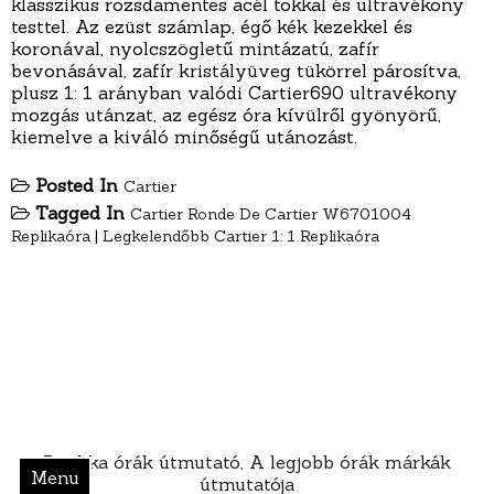
klasszikus rozsdamentes acél tokkal és ultravékony
testtel. Az ezüst számlap, égő kék kezekkel és
koronával, nyolcszögletű mintázatú, zafír
bevonásával, zafír kristályüveg tükörrel párosítva,
plusz 1: 1 arányban valódi Cartier690 ultravékony
mozgás utánzat, az egész óra kívülről gyönyörű,
kiemelve a kiváló minőségű utánozást.
Posted In
Cartier
Tagged In
Cartier Ronde De Cartier W6701004
Replikaóra
|
Legkelendőbb Cartier 1: 1 Replikaóra
Replika órák útmutató, A legjobb órák márkák
Menu
útmutatója