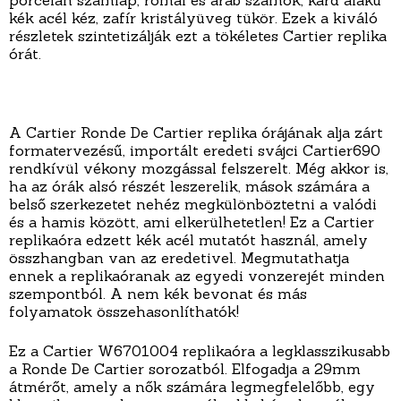
porcelán számlap, római és arab számok, kard alakú
kék acél kéz, zafír kristályüveg tükör. Ezek a kiváló
részletek szintetizálják ezt a tökéletes Cartier replika
órát.
A Cartier Ronde De Cartier replika órájának alja zárt
formatervezésű, importált eredeti svájci Cartier690
rendkívül vékony mozgással felszerelt. Még akkor is,
ha az órák alsó részét leszerelik, mások számára a
belső szerkezetet nehéz megkülönböztetni a valódi
és a hamis között, ami elkerülhetetlen! Ez a Cartier
replikaóra edzett kék acél mutatót használ, amely
összhangban van az eredetivel. Megmutathatja
ennek a replikaóranak az egyedi vonzerejét minden
szempontból. A nem kék bevonat és más
folyamatok összehasonlíthatók!
Ez a Cartier W6701004 replikaóra a legklasszikusabb
a Ronde De Cartier sorozatból. Elfogadja a 29mm
átmérőt, amely a nők számára legmegfelelőbb, egy