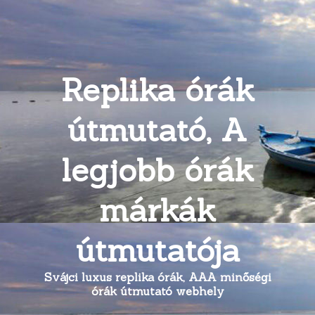
Replika órák
útmutató, A
legjobb órák
márkák
útmutatója
Svájci luxus replika órák, AAA minőségi
órák útmutató webhely